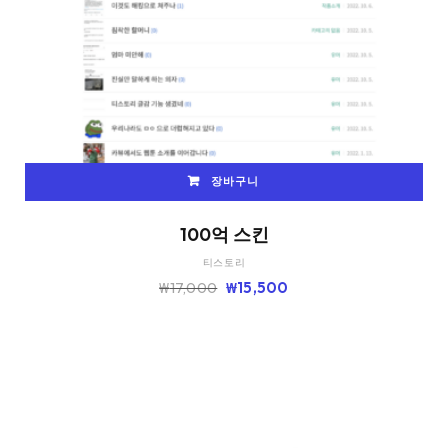
장바구니
100억 스킨
티스토리
원
현
₩
17,000
₩
15,500
래
재
가
가
격:
격:
₩17,000.
₩15,500.