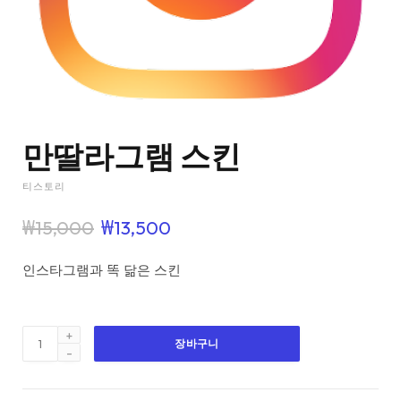
만딸라그램 스킨
티스토리
원
현
₩
15,000
₩
13,500
래
재
가
가
인스타그램과 똑 닮은 스킨
격
격
:
:
₩
₩
만
1
1
장바구니
딸
5
3
라
,
,
그
0
5