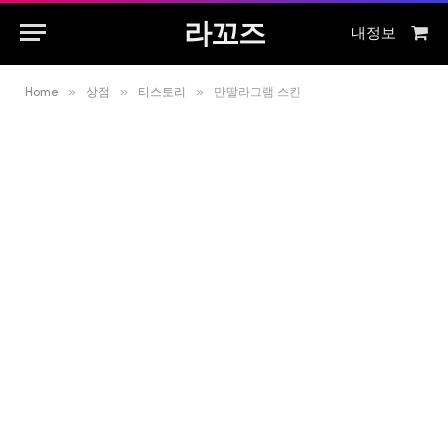
라꼬즈
내정보
Sho
Cart
Home
»
상점
»
티스토리
»
만딸라그램 스킨