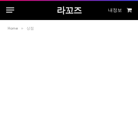
라꼬즈
내정보
Sho
Cart
Home
»
상점