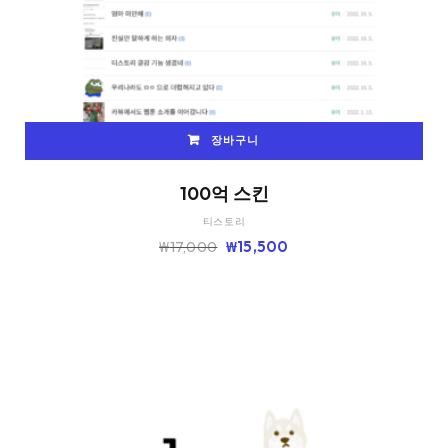
장바구니
100억 스킨
티스토리
원
현
₩
17,000
₩
15,500
래
재
가
가
격:
격:
₩17,000.
₩15,500.