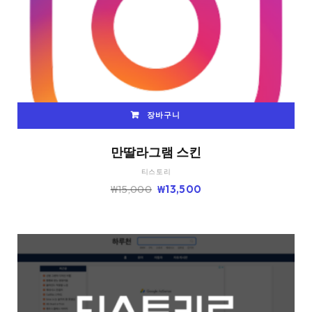
장바구니
만딸라그램 스킨
티스토리
원
현
₩
15,000
₩
13,500
래
재
가
가
격:
격:
₩15,000.
₩13,500.