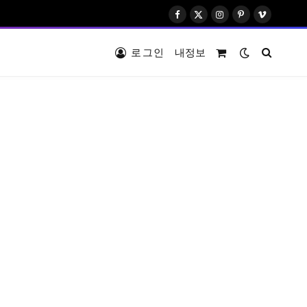
Facebook
X
Instagram
Pinterest
Vimeo
(Twitter)
로그인
내정보
Shopping
Cart