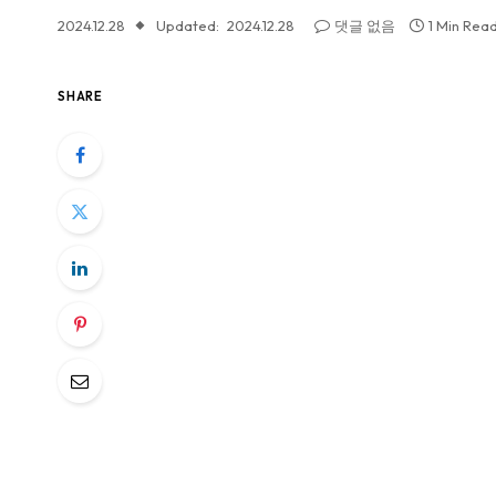
2024.12.28
Updated:
2024.12.28
댓글 없음
1 Min Rea
SHARE